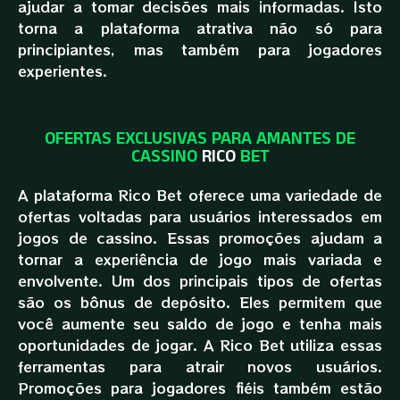
ajudar a tomar decisões mais informadas. Isto
torna a plataforma atrativa não só para
principiantes, mas também para jogadores
experientes.
OFERTAS EXCLUSIVAS PARA AMANTES DE
CASSINO
RICO
BET
A plataforma Rico Bet oferece uma variedade de
ofertas voltadas para usuários interessados ​​em
jogos de cassino. Essas promoções ajudam a
tornar a experiência de jogo mais variada e
envolvente. Um dos principais tipos de ofertas
são os bônus de depósito. Eles permitem que
você aumente seu saldo de jogo e tenha mais
oportunidades de jogar. A Rico Bet utiliza essas
ferramentas para atrair novos usuários.
Promoções para jogadores fiéis também estão