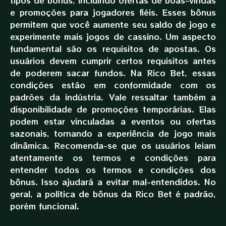
tipos de bônus, incluindo ofertas de boas-vindas
e promoções para jogadores fiéis. Esses bônus
permitem que você aumente seu saldo de jogo e
experimente mais jogos de cassino. Um aspecto
fundamental são os requisitos de apostas. Os
usuários devem cumprir certos requisitos antes
de poderem sacar fundos. Na Rico Bet, essas
condições estão em conformidade com os
padrões da indústria. Vale ressaltar também a
disponibilidade de promoções temporárias. Elas
podem estar vinculadas a eventos ou ofertas
sazonais, tornando a experiência de jogo mais
dinâmica. Recomenda-se que os usuários leiam
atentamente os termos e condições para
entender todos os termos e condições dos
bônus. Isso ajudará a evitar mal-entendidos. No
geral, a política de bônus da Rico Bet é padrão,
porém funcional.