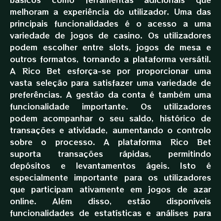
melhoram a experiência do utilizador. Uma das
principais funcionalidades é o acesso a uma
variedade de jogos de casino. Os utilizadores
podem escolher entre slots, jogos de mesa e
outros formatos, tornando a plataforma versátil.
A Rico Bet esforça-se por proporcionar uma
vasta seleção para satisfazer uma variedade de
preferências. A gestão da conta é também uma
funcionalidade importante. Os utilizadores
podem acompanhar o seu saldo, histórico de
transações e atividade, aumentando o controlo
sobre o processo. A plataforma Rico Bet
suporta transações rápidas, permitindo
depósitos e levantamentos ágeis. Isto é
especialmente importante para os utilizadores
que participam ativamente em jogos de azar
online. Além disso, estão disponíveis
funcionalidades de estatísticas e análises para