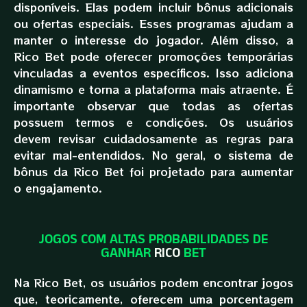
disponíveis. Elas podem incluir bônus adicionais
ou ofertas especiais. Esses programas ajudam a
manter o interesse do jogador. Além disso, a
Rico Bet pode oferecer promoções temporárias
vinculadas a eventos específicos. Isso adiciona
dinamismo e torna a plataforma mais atraente. É
importante observar que todas as ofertas
possuem termos e condições. Os usuários
devem revisar cuidadosamente as regras para
evitar mal-entendidos. No geral, o sistema de
bônus da Rico Bet foi projetado para aumentar
o engajamento.
JOGOS COM ALTAS PROBABILIDADES DE
GANHAR
RICO
BET
Na Rico Bet, os usuários podem encontrar jogos
que, teoricamente, oferecem uma porcentagem