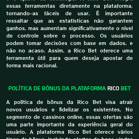
essas ferramentas diretamente na plataforma,
tornando-as fáceis de usar. É importante
ressaltar que as estatísticas não garantem
ganhos, mas aumentam significativamente o nível
de controle sobre o processo. Os usuários
podem tomar decisões com base em dados, e
não no acaso. Assim, a Rico Bet oferece uma
ferramenta útil para quem deseja apostar de
forma mais racional.
POLÍTICA DE BÔNUS DA PLATAFORMA
RICO
BET
A política de bônus da Rico Bet visa atrair
novos usuários e fidelizar os existentes. No
segmento de cassinos online, essas ofertas são
uma parte importante da experiência geral do
usuário. A plataforma Rico Bet oferece vários