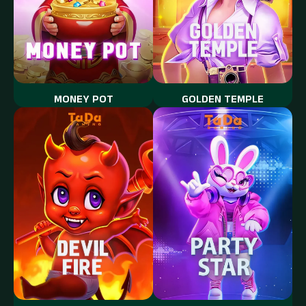
MONEY POT
GOLDEN TEMPLE