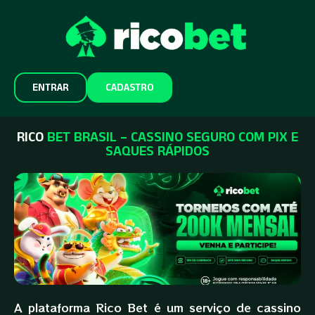
ENTRAR
CADASTRO
RICO
BET BRASIL – CASSINO SEGURO COM PIX E
SAQUES RÁPIDOS
A plataforma Rico Bet é um serviço de cassino