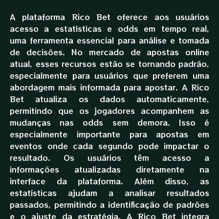
A plataforma Rico Bet oferece aos usuários
acesso a estatísticas e odds em tempo real,
uma ferramenta essencial para análise e tomada
de decisões. No mercado de apostas online
atual, esses recursos estão se tornando padrão,
especialmente para usuários que preferem uma
abordagem mais informada para apostar. A Rico
Bet atualiza os dados automaticamente,
permitindo que os jogadores acompanhem as
mudanças nas odds sem demora. Isso é
especialmente importante para apostas em
eventos onde cada segundo pode impactar o
resultado. Os usuários têm acesso a
informações atualizadas diretamente na
interface da plataforma. Além disso, as
estatísticas ajudam a analisar resultados
passados, permitindo a identificação de padrões
e o ajuste da estratégia. A Rico Bet integra